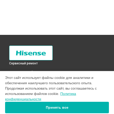
Сервисный ремонт
ВЫБЕРИ СВОЙ ГОРОД
Этот сайт использует файлы cookie для аналитики и
Замена фильтра осушителя холодильника FC-34DD4SA
обеспечения наилучшего пользовательского опыта.
Hisense в
Санкт-Петербурге
Продолжая использовать этот сайт, вы соглашаетесь с
Замена фильтра осушителя холодильника FC-34DD4SA
использованием файлов cookie.
Политика
Hisense в
Краснодаре
конфиденциальности
Замена фильтра осушителя холодильника FC-34DD4SA
Hisense в
Ростове-на-Дону
Принять все
Замена фильтра осушителя холодильника FC-34DD4SA