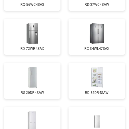
RQ-56WC4SAS
RD-37WC4SAW
RD-72WR4SAX
RС-34WL47SAX
RS-20DR4SAW
RD-35DR4SAW