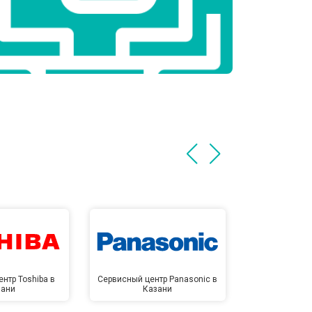
нтр Toshiba в
Сервисный центр Panasonic в
Сервисный 
зани
Казани
Ка