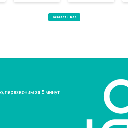
от 80 мин
о
от 60 мин
о
от 70 мин
о
?
, перезвоним за 5 минут