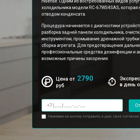
Hisense. Одним из востребованных видов услу
холодильника модели RC-67WS4SAS, которая 
отводом конденсата.
Процедура начинается с диагностики устройс
разборка задней панели холодильника, очист
инструментом, промывание дренажной трубки
сборка агрегата. Для предотвращения дальне
профессиональные средства дезинфекции и а
возможные причины засорения.
2790
Экспрес
Цена от
в день 
руб
От
Нажимая на кнопку отправить я даю свое согласие