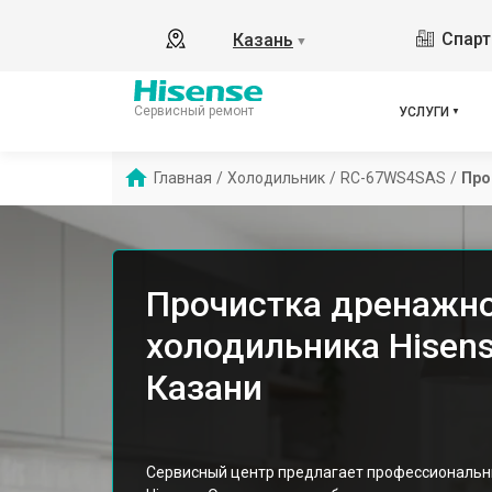
Спарт
Казань
▼
Сервисный ремонт
УСЛУГИ
Главная
/
Холодильник
/
RC-67WS4SAS
/
Про
Прочистка дренажн
холодильника Hisen
Казани
Сервисный центр предлагает профессиональн