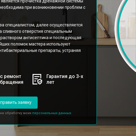
г является прочистка дренажной системы
необходима при возникновении проблем с
тва специалистом, далее осуществляется
ка сливного отверстия специальным
 раствором антисептика и последующая
йших поломок мастера используют
нтибактериальные препараты, устраняя
с ремонт
Гарантия до 3-х
обращения
лет
править заявку
 на обработку моих
персональных данных.