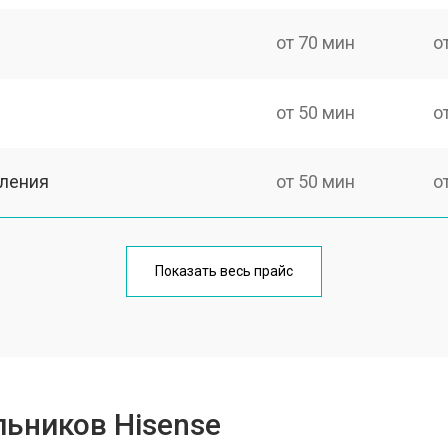
от 70 мин
о
от 50 мин
о
еления
от 50 мин
о
от 80 мин
о
Показать весь прайс
от 50 мин
о
от 100 мин
о
ьников Hisense