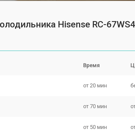
холодильника Hisense RC-67WS
Время
Ц
от 20 мин
б
от 70 мин
о
от 50 мин
о