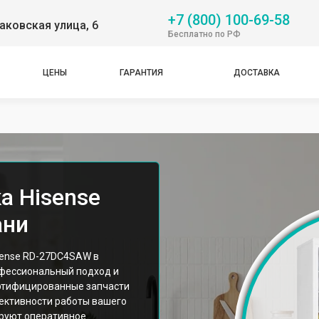
+7 (800) 100-69-58
аковская улица, 6
Бесплатно по РФ
ЦЕНЫ
ГАРАНТИЯ
ДОСТАВКА
а Hisense
ани
sense RD-27DC4SAW в
офессиональный подход и
ртифицированные запчасти
ективности работы вашего
ируют оперативное