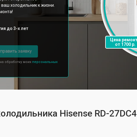
 ваш холодильник к жизни.
монта!
ия до 3-х лет
Цена ремон
от 1700 р.
править заявку
 на обработку моих
персональных
 холодильника Hisense RD-27DC