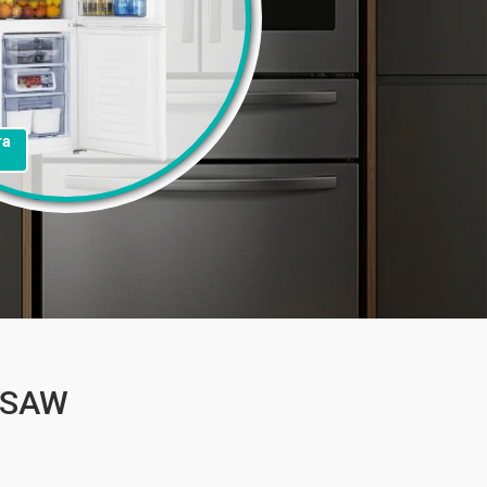
та
4SAW