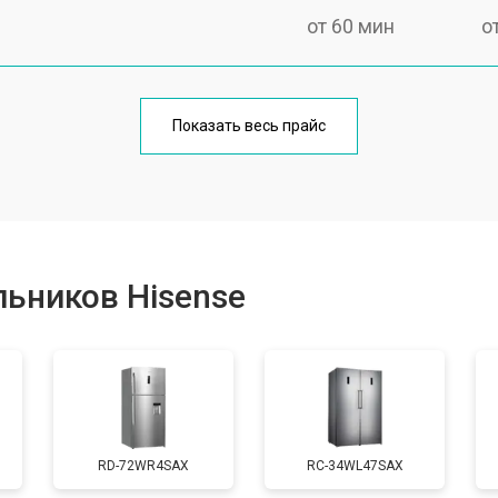
от 60 мин
о
еления
от 60 мин
о
Показать весь прайс
от 50 мин
о
от 70 мин
о
ьников Hisense
от 60 мин
о
от 70 мин
о
RD-72WR4SAX
RС-34WL47SAX
ы, мейн платы)
от 50 мин
о