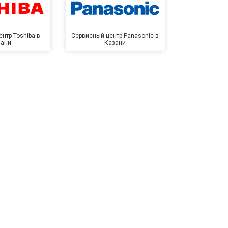
нтр Toshiba в
Сервисный центр Panasonic в
Сервисный 
зани
Казани
Ка