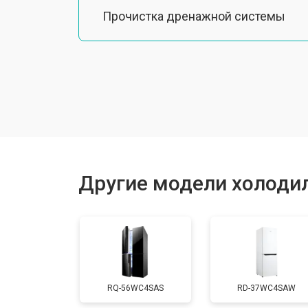
Прочистка дренажной системы
Ремонт датчика морозильного отд
Ремонт испарителя
Устранение засора трубопровода
Другие модели холодил
Замена трубопровода
Замена таймера
RQ-56WC4SAS
RD-37WC4SAW
Замена платы управления (мат.плат