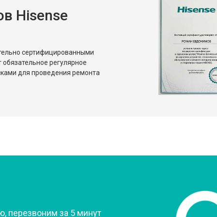
в Hisense
от 80 мин
о
от 50 мин
о
ительно сертифицированными
т обязательное регулярное
сками для проведения ремонта
?
, перезвоним за 5 минут