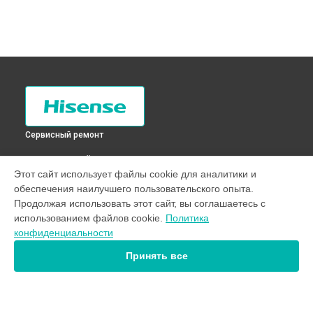
Сервисный ремонт
ВЫБЕРИ СВОЙ ГОРОД
Этот сайт использует файлы cookie для аналитики и
Диагностика холодильника RD-27WR4SA Hisense в
Санкт-
обеспечения наилучшего пользовательского опыта.
Петербурге
Продолжая использовать этот сайт, вы соглашаетесь с
Диагностика холодильника RD-27WR4SA Hisense в
использованием файлов cookie.
Политика
Краснодаре
конфиденциальности
Диагностика холодильника RD-27WR4SA Hisense в
Ростове-на-Дону
Принять все
Диагностика холодильника RD-27WR4SA Hisense в
Нижнем
Новгороде
Диагностика холодильника RD-27WR4SA Hisense в
Новосибирске