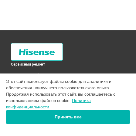
Сервисный ремонт
ВЫБЕРИ СВОЙ ГОРОД
Этот сайт использует файлы cookie для аналитики и
Замена электросхемы холодильника RD-28DR4SAW
обеспечения наилучшего пользовательского опыта.
Hisense в
Санкт-Петербурге
Продолжая использовать этот сайт, вы соглашаетесь с
Замена электросхемы холодильника RD-28DR4SAW
использованием файлов cookie.
Политика
Hisense в
Краснодаре
конфиденциальности
Замена электросхемы холодильника RD-28DR4SAW
Hisense в
Ростове-на-Дону
Принять все
Замена электросхемы холодильника RD-28DR4SAW
Hisense в
Нижнем Новгороде
Замена электросхемы холодильника RD-28DR4SAW