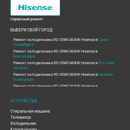
Сервисный ремонт
ВЫБЕРИ СВОЙ ГОРОД
Ремонт холодильника RD-30WC4SAW Hisense в
Санкт-
Петербурге
Ремонт холодильника RD-30WC4SAW Hisense в
Краснодаре
Ремонт холодильника RD-30WC4SAW Hisense в
Ростове-
на-Дону
Ремонт холодильника RD-30WC4SAW Hisense в
Нижнем
Новгороде
Ремонт холодильника RD-30WC4SAW Hisense в
Новосибирске
Ремонт холодильника RD-30WC4SAW Hisense в
УСТРОЙСТВА
Челябинске
Ремонт холодильника RD-30WC4SAW Hisense в
Стиральная машина
Екатеринбурге
Телевизор
Ремонт холодильника RD-30WC4SAW Hisense в
Казани
Холодильник
Ремонт холодильника RD-30WC4SAW Hisense в
Уфе
Кондиционер