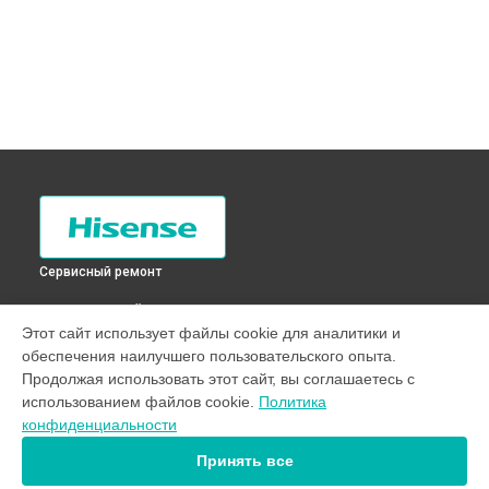
Сервисный ремонт
ВЫБЕРИ СВОЙ ГОРОД
Этот сайт использует файлы cookie для аналитики и
Замена мотор-компрессора холодильника RD-35DR4SAW
обеспечения наилучшего пользовательского опыта.
Hisense в
Санкт-Петербурге
Продолжая использовать этот сайт, вы соглашаетесь с
Замена мотор-компрессора холодильника RD-35DR4SAW
использованием файлов cookie.
Политика
Hisense в
Краснодаре
конфиденциальности
Замена мотор-компрессора холодильника RD-35DR4SAW
Hisense в
Ростове-на-Дону
Принять все
Замена мотор-компрессора холодильника RD-35DR4SAW