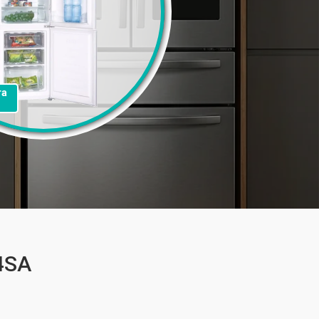
та
4SA