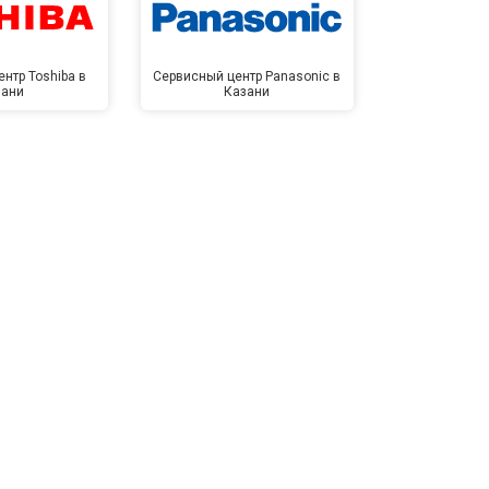
нтр Toshiba в
Сервисный центр Panasonic в
Сервисный 
зани
Казани
Ка