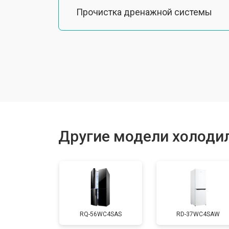
Прочистка дренажной системы
Ремонт датчика морозильного отд
Ремонт испарителя
Устранение засора трубопровода
Другие модели холодил
Замена трубопровода
Замена таймера
RQ-56WC4SAS
RD-37WC4SAW
Замена платы управления (мат.плат