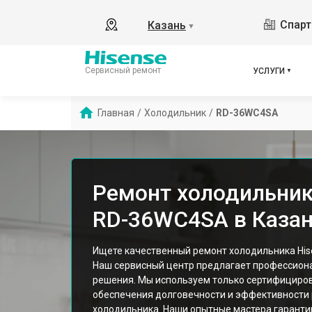
Спарт
Казань
▼
Сервисный ремонт
УСЛУГИ
Главная
/
Холодильник
/
RD-36WC4SA
Ремонт холодильник
RD-36WC4SA в Каза
Ищете качественный ремонт холодильника Hi
Наш сервисный центр предлагает профессион
решения. Мы используем только сертифициров
обеспечения долговечности и эффективности
холодильника. Наши опытные мастера гарант