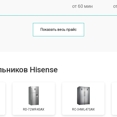
от 60 мин
о
еления
от 60 мин
о
Показать весь прайс
от 50 мин
о
от 70 мин
о
ьников Hisense
от 60 мин
о
от 70 мин
о
RD-72WR4SAX
RС-34WL47SAX
ы, мейн платы)
от 50 мин
о