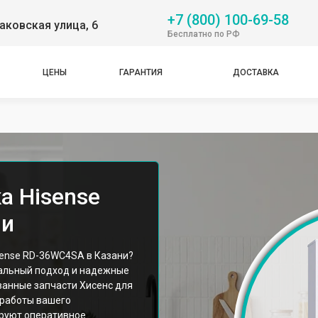
+7 (800) 100-69-58
аковская улица, 6
Бесплатно по РФ
ЦЕНЫ
ГАРАНТИЯ
ДОСТАВКА
а Hisense
ни
sense RD-36WC4SA в Казани?
альный подход и надежные
анные запчасти Хисенс для
 работы вашего
ируют оперативное