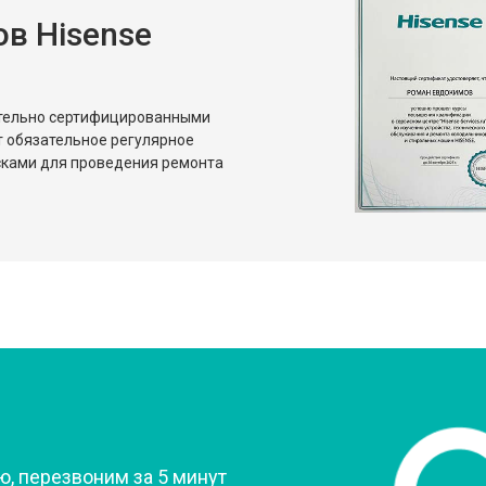
в Hisense
от 80 мин
о
от 50 мин
о
ительно сертифицированными
т обязательное регулярное
сками для проведения ремонта
?
, перезвоним за 5 минут