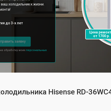
 ваш холодильник к жизни.
монта!
ия до 3-х лет
Цена ремон
от 1700 р.
править заявку
 на обработку моих
персональных
холодильника Hisense RD-36WC