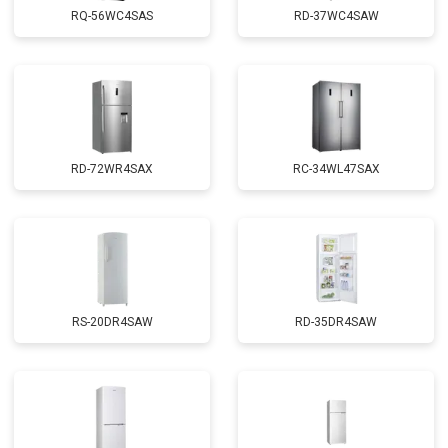
RQ-56WC4SAS
RD-37WC4SAW
RD-72WR4SAX
RС-34WL47SAX
RS-20DR4SAW
RD-35DR4SAW