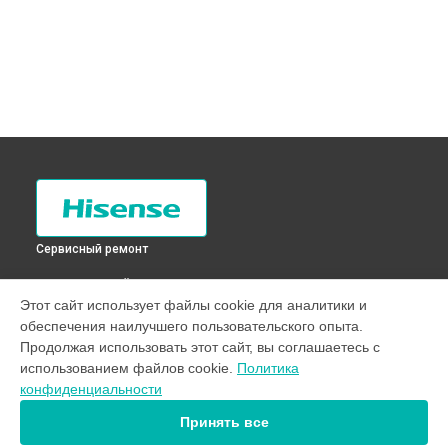
Сервисный ремонт
ВЫБЕРИ СВОЙ ГОРОД
Этот сайт использует файлы cookie для аналитики и
Замена мотор-компрессора холодильника RD-41WC4SAW
обеспечения наилучшего пользовательского опыта.
Hisense в
Санкт-Петербурге
Продолжая использовать этот сайт, вы соглашаетесь с
Замена мотор-компрессора холодильника RD-41WC4SAW
использованием файлов cookie.
Политика
Hisense в
Краснодаре
конфиденциальности
Замена мотор-компрессора холодильника RD-41WC4SAW
Hisense в
Ростове-на-Дону
Принять все
Замена мотор-компрессора холодильника RD-41WC4SAW