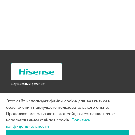
Сервисный ремонт
ВЫБЕРИ СВОЙ ГОРОД
Этот сайт использует файлы cookie для аналитики и
Замена платы управления (мат.платы, мейн платы)
обеспечения наилучшего пользовательского опыта.
холодильника RD-43WC4SAS Hisense в
Санкт-Петербурге
Продолжая использовать этот сайт, вы соглашаетесь с
Замена платы управления (мат.платы, мейн платы)
использованием файлов cookie.
Политика
холодильника RD-43WC4SAS Hisense в
Краснодаре
конфиденциальности
Замена платы управления (мат.платы, мейн платы)
холодильника RD-43WC4SAS Hisense в
Ростове-на-Дону