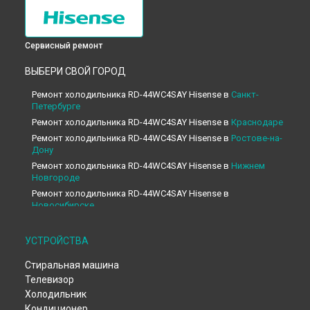
Сервисный ремонт
ВЫБЕРИ СВОЙ ГОРОД
Ремонт холодильника RD-44WC4SAY Hisense в
Санкт-
Петербурге
Ремонт холодильника RD-44WC4SAY Hisense в
Краснодаре
Ремонт холодильника RD-44WC4SAY Hisense в
Ростове-на-
Дону
Ремонт холодильника RD-44WC4SAY Hisense в
Нижнем
Новгороде
Ремонт холодильника RD-44WC4SAY Hisense в
Новосибирске
Ремонт холодильника RD-44WC4SAY Hisense в
Челябинске
Ремонт холодильника RD-44WC4SAY Hisense в
УСТРОЙСТВА
Екатеринбурге
Стиральная машина
Ремонт холодильника RD-44WC4SAY Hisense в
Казани
Телевизор
Ремонт холодильника RD-44WC4SAY Hisense в
Уфе
Холодильник
Ремонт холодильника RD-44WC4SAY Hisense в
Воронеже
Кондиционер