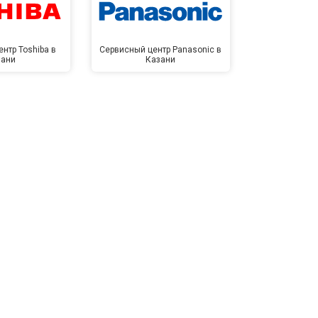
нтр Toshiba в
Сервисный центр Panasonic в
Сервисный 
зани
Казани
Ка