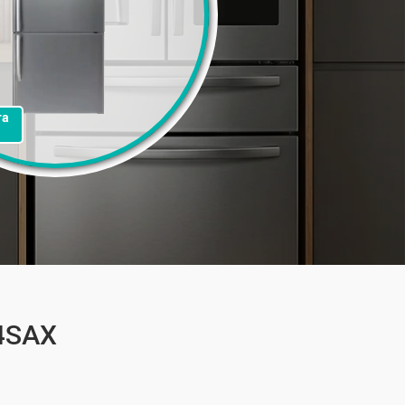
та
4SAX