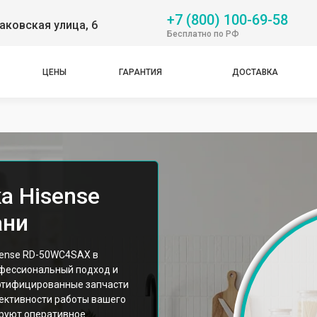
+7 (800) 100-69-58
аковская улица, 6
Бесплатно по РФ
ЦЕНЫ
ГАРАНТИЯ
ДОСТАВКА
а Hisense
ани
sense RD-50WC4SAX в
офессиональный подход и
ртифицированные запчасти
ективности работы вашего
ируют оперативное