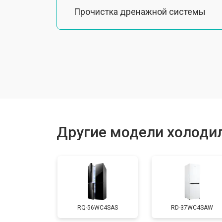
Прочистка дренажной системы
Ремонт датчика морозильного отд
Ремонт испарителя
Устранение засора трубопровода
Другие модели холодил
Замена трубопровода
Замена таймера
RQ-56WC4SAS
RD-37WC4SAW
Замена платы управления (мат.плат