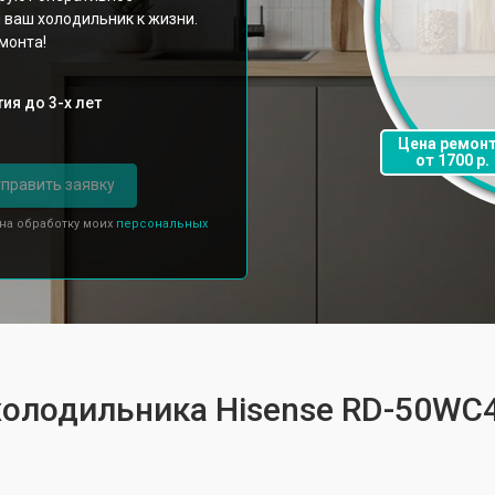
 ваш холодильник к жизни.
монта!
ия до 3-х лет
Цена ремон
от 1700 р.
править заявку
 на обработку моих
персональных
 холодильника Hisense RD-50WC