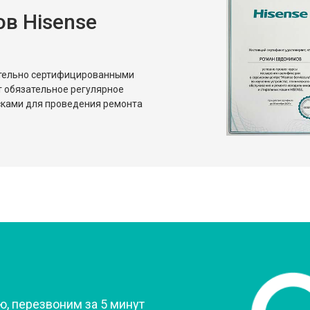
в Hisense
от 80 мин
о
от 50 мин
о
ительно сертифицированными
т обязательное регулярное
сками для проведения ремонта
?
, перезвоним за 5 минут