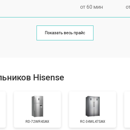
от 60 мин
о
еления
от 60 мин
о
Показать весь прайс
от 50 мин
о
от 70 мин
о
ьников Hisense
от 60 мин
о
от 70 мин
о
RD-72WR4SAX
RС-34WL47SAX
ы, мейн платы)
от 50 мин
о