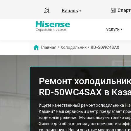
Спарт
Казань
▼
Сервисный ремонт
УСЛУГИ
Главная
/
Холодильник
/
RD-50WC4SAX
Ремонт холодильник
RD-50WC4SAX в Каз
Ищете качественный ремонт холодильника Hi
Казани? Наш сервисный центр предлагает пр
надежные решения. Мы используем только се
Хисенс для обеспечения долговечности и эфф
холодильника. Наши опытные мастера гарант