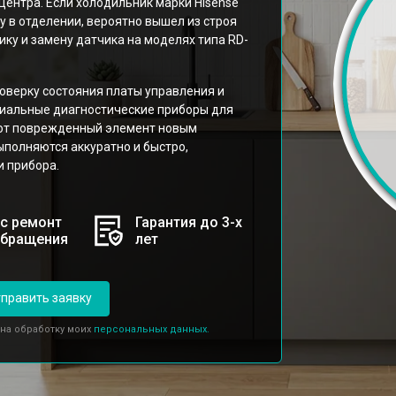
нтра. Если холодильник марки Hisense
 в отделении, вероятно вышел из строя
ку и замену датчика на моделях типа RD-
роверку состояния платы управления и
циальные диагностические приборы для
яют поврежденный элемент новым
полняются аккуратно и быстро,
 прибора.
с ремонт
Гарантия до 3-х
обращения
лет
править заявку
 на обработку моих
персональных данных.