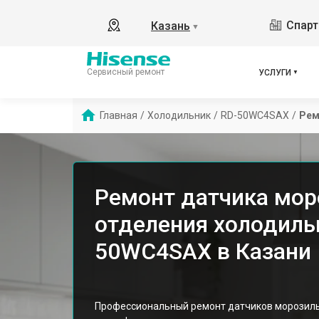
Спарт
Казань
▼
Сервисный ремонт
УСЛУГИ
Главная
/
Холодильник
/
RD-50WC4SAX
/
Рем
Ремонт датчика мор
отделения холодильн
50WC4SAX в Казани
Профессиональный ремонт датчиков морозиль