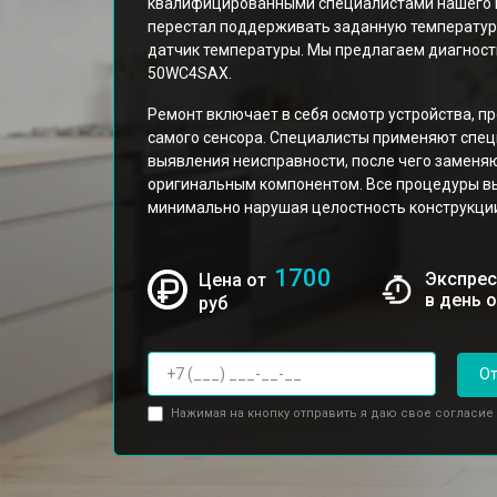
квалифицированными специалистами нашего це
перестал поддерживать заданную температуру
датчик температуры. Мы предлагаем диагности
50WC4SAX.
Ремонт включает в себя осмотр устройства, п
самого сенсора. Специалисты применяют спе
выявления неисправности, после чего замен
оригинальным компонентом. Все процедуры вы
минимально нарушая целостность конструкции
1700
Экспрес
Цена от
в день 
руб
От
Нажимая на кнопку отправить я даю свое согласие