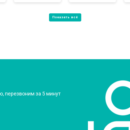
от 80 мин
о
от 60 мин
о
от 70 мин
о
?
, перезвоним за 5 минут