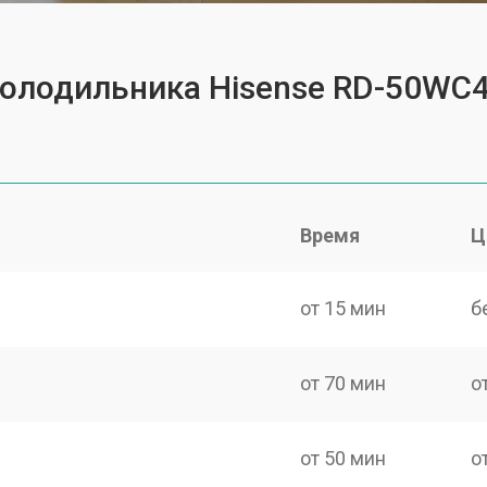
холодильника Hisense RD-50WC
Время
Ц
от 15 мин
б
от 70 мин
о
от 50 мин
о