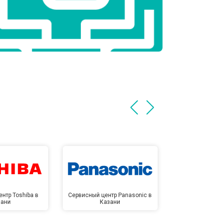
нтр Toshiba в
Сервисный центр Panasonic в
Сервисный 
зани
Казани
Ка