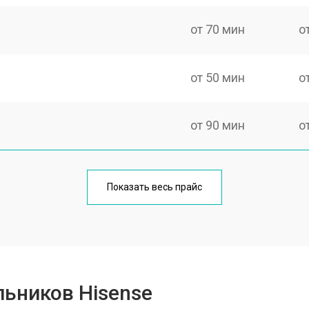
от 70 мин
о
от 50 мин
о
от 90 мин
о
от 80 мин
о
Показать весь прайс
от 50 мин
о
от 100 мин
о
ьников Hisense