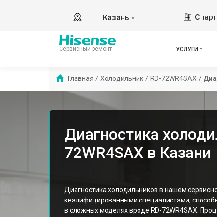
Спарт
Казань
▼
Сервисный ремонт
УСЛУГИ
Главная
/
Холодильник
/
RD-72WR4SAX
/
Диа
Диагностика холоди
72WR4SAX в Казани
Диагностика холодильников в нашем сервисн
квалифицированными специалистами, способ
в сложных моделях вроде RD-72WR4SAX. Проце