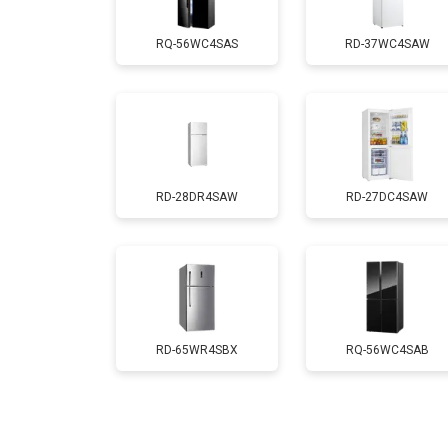
RQ-56WC4SAS
RD-37WC4SAW
Ремонт/замена датчика температу
Замена термостата
RD-28DR4SAW
RD-27DC4SAW
Замена дефростера
Замена мотор-компрессора
Замена нагревателя испарителя
RD-65WR4SBX
RQ-56WC4SAB
Замена нагревателя оттайки