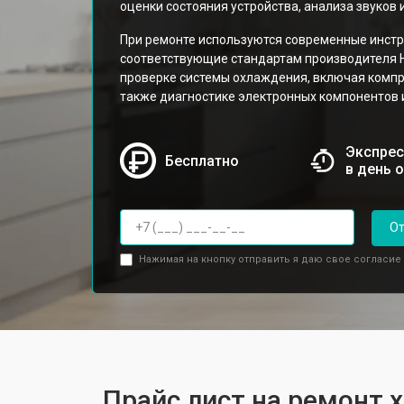
оценки состояния устройства, анализа звуков 
При ремонте используются современные инст
соответствующие стандартам производителя H
проверке системы охлаждения, включая компре
также диагностике электронных компонентов 
Экспрес
Бесплатно
в день 
От
Нажимая на кнопку отправить я даю свое согласие
Прайс лист на ремонт 