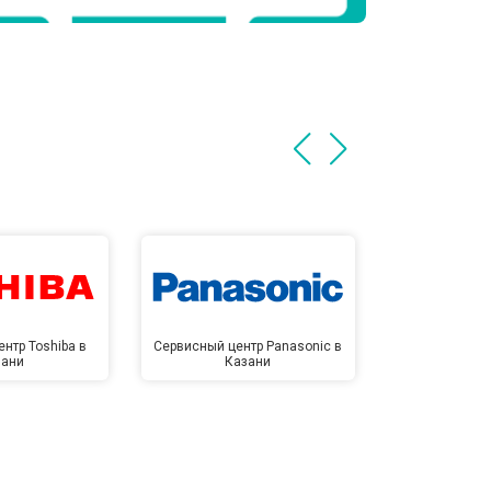
нтр Toshiba в
Сервисный центр Panasonic в
Сервисный 
зани
Казани
Ка