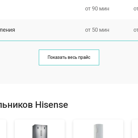
от 90 мин
о
еления
от 50 мин
о
от 80 мин
о
Показать весь прайс
от 50 мин
о
от 100 мин
о
ьников Hisense
от 50 мин
о
ы, мейн платы)
от 60 мин
о