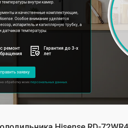
и температуры внутри камер.
рументы и качественные комплектующие,
isense. Особое внимание уделяется
ссор, испаритель и капиллярную трубку, а
и датчиков температуры.
с ремонт
Гарантия до 3-х
обращения
лет
править заявку
 на обработку моих
персональных данных.
холодильника Hisense RD-72WR