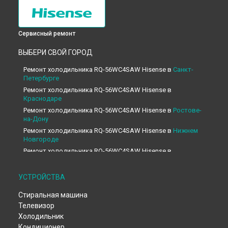
Сервисный ремонт
ВЫБЕРИ СВОЙ ГОРОД
Ремонт холодильника RQ-56WC4SAW Hisense в
Санкт-
Петербурге
Ремонт холодильника RQ-56WC4SAW Hisense в
Краснодаре
Ремонт холодильника RQ-56WC4SAW Hisense в
Ростове-
на-Дону
Ремонт холодильника RQ-56WC4SAW Hisense в
Нижнем
Новгороде
Ремонт холодильника RQ-56WC4SAW Hisense в
Новосибирске
Ремонт холодильника RQ-56WC4SAW Hisense в
УСТРОЙСТВА
Челябинске
Ремонт холодильника RQ-56WC4SAW Hisense в
Стиральная машина
Екатеринбурге
Телевизор
Ремонт холодильника RQ-56WC4SAW Hisense в
Казани
Холодильник
Ремонт холодильника RQ-56WC4SAW Hisense в
Уфе
Кондиционер