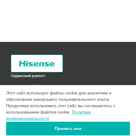
Сервисный ремонт
ВЫБЕРИ СВОЙ ГОРОД
Этот сайт использует файлы cookie для аналитики и
Замена термостата холодильника RQ-81WC4SAB Hisense в
обеспечения наилучшего пользовательского опыта.
Санкт-Петербурге
Продолжая использовать этот сайт, вы соглашаетесь с
Замена термостата холодильника RQ-81WC4SAB Hisense в
использованием файлов cookie.
Политика
Краснодаре
конфиденциальности
Замена термостата холодильника RQ-81WC4SAB Hisense в
Ростове-на-Дону
Принять все
Замена термостата холодильника RQ-81WC4SAB Hisense в