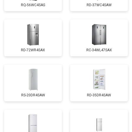
RQ-56WC4SAS
RD-37WC4SAW
RD-72WR4SAX
RС-34WL47SAX
RS-20DR4SAW
RD-35DR4SAW