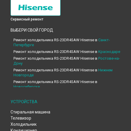
Сервисный ремонт
ВЫБЕРИ СВОЙ ГОРОД
Ремонт холодильника RS-23DR4SAW Hisense в
Санкт-
Петербурге
Ремонт холодильника RS-23DR4SAW Hisense в
Краснодаре
Ремонт холодильника RS-23DR4SAW Hisense в
Ростове-на-
Дону
Ремонт холодильника RS-23DR4SAW Hisense в
Нижнем
Новгороде
Ремонт холодильника RS-23DR4SAW Hisense в
Новосибирске
Ремонт холодильника RS-23DR4SAW Hisense в
Челябинске
Ремонт холодильника RS-23DR4SAW Hisense в
УСТРОЙСТВА
Екатеринбурге
Стиральная машина
Ремонт холодильника RS-23DR4SAW Hisense в
Казани
Телевизор
Ремонт холодильника RS-23DR4SAW Hisense в
Уфе
Холодильник
Ремонт холодильника RS-23DR4SAW Hisense в
Воронеже
Кондиционер