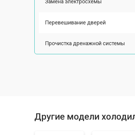
Замена электросхемы
Перевешивание дверей
Прочистка дренажной системы
Ремонт датчика морозильного отд
Ремонт испарителя
Устранение засора трубопровода
Другие модели холодил
Замена трубопровода