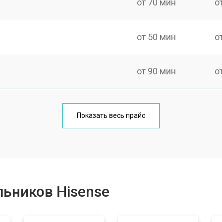
от 70 мин
о
от 50 мин
о
от 90 мин
о
еления
от 50 мин
о
Показать весь прайс
от 80 мин
о
от 50 мин
о
ьников Hisense
от 100 мин
о