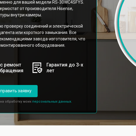
именно для вашей модели RS-30WC4SFYS.
рмостат от производителя Hisense,
туры внутри камеры.
ю проверку соединений и электрической
агента или короткого замыкания. Все
рекомендациями завода-изготовителя, что
емонтированного оборудования.
с ремонт
Гарантия до 3-х
обращения
лет
править заявку
 на обработку моих
персональных данных.