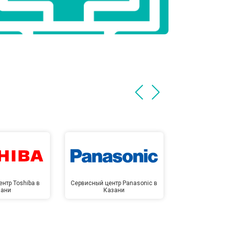
нтр Toshiba в
Сервисный центр Panasonic в
Сервисный 
зани
Казани
Ка