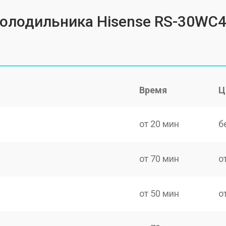
холодильника Hisense RS-30WC
Время
Ц
от 20 мин
б
от 70 мин
о
от 50 мин
о