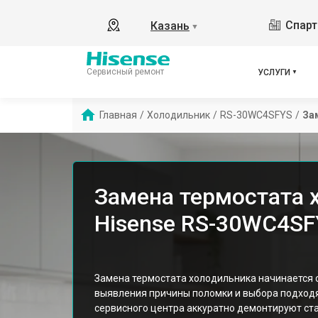
Спарт
Казань
▼
Сервисный ремонт
УСЛУГИ
Главная
/
Холодильник
/
RS-30WC4SFYS
/
За
Замена термостата 
Hisense RS-30WC4SF
Замена термостата холодильника начинается с
выявления причины поломки и выбора подход
сервисного центра аккуратно демонтируют ст