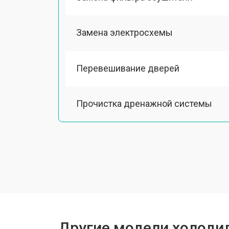
Замена электросхемы
Перевешивание дверей
Прочистка дренажной системы
Ремонт датчика морозильного отд
Ремонт испарителя
Устранение засора трубопровода
Другие модели холодил