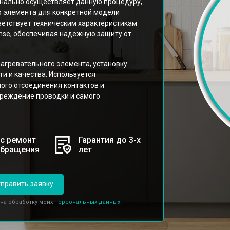
нально осуществляет данную процедуру,
о элемента для конкретной модели
тветствует техническим характеристикам
nse, обеспечивая надежную защиту от
агревательного элемента, установку
и и качества. Используется
ого отсоединения контактов и
реждение проводки и самого
с ремонт
Гарантия до 3-х
обращения
лет
править заявку
 на обработку моих
персональных данных.