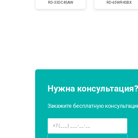
RD-33DC4SAW
RD-65WR4SBX
Замена нагревателя оттайки
Замена реле
Устранение утечки хладагента
Нужна консультация
Закажите бесплатную консультацию