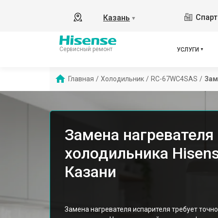
Спарт
Казань
▼
Сервисный ремонт
УСЛУГИ
Главная
/
Холодильник
/
RС-67WС4SAS
/
Зам
Замена нагревателя
холодильника Hisen
Казани
Замена нагревателя испарителя требует точно