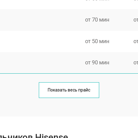
от 70 мин
о
от 50 мин
о
от 90 мин
о
еления
от 50 мин
о
Показать весь прайс
от 80 мин
о
от 50 мин
о
ьников Hisense