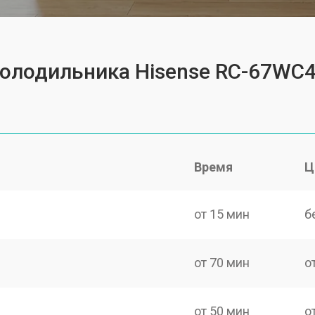
холодильника Hisense RС-67WС
Время
Ц
от 15 мин
б
от 70 мин
о
от 50 мин
о