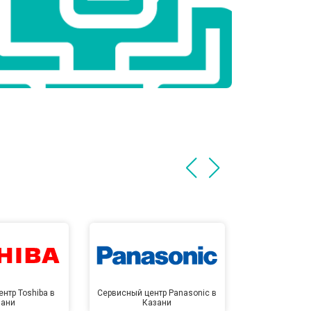
нтр Toshiba в
Сервисный центр Panasonic в
Сервисный 
зани
Казани
Ка