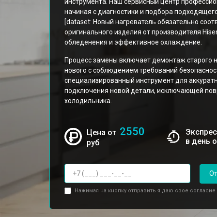
инструмента. Наш сервисный центр профессио
начиная с диагностики и подбора подходящег
[dataset: Новый нагреватель обязательно соо
оригинального изделия от производителя Hise
обледенения и эффективное охлаждение.
Процесс замены включает демонтаж старого н
нового с соблюдением требований безопасност
специализированный инструмент для аккуратн
подключения новой детали, исключающей пов
холодильника.
2550
Экспрес
Цена от
в день 
руб
От
Нажимая на кнопку отправить я даю свое согласие