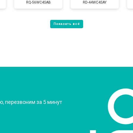
RQ-56WC4SAB
RD-44WC4SAY
от 80 мин
о
от 60 мин
о
от 70 мин
о
?
, перезвоним за 5 минут