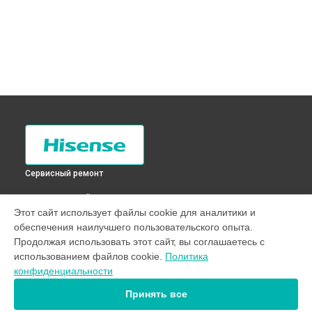
Сервисный ремонт
ВЫБЕРИ СВОЙ ГОРОД
Этот сайт использует файлы cookie для аналитики и
Замена фильтра осушителя холодильника RС-76WS4SAS
обеспечения наилучшего пользовательского опыта.
Hisense в
Санкт-Петербурге
Продолжая использовать этот сайт, вы соглашаетесь с
Замена фильтра осушителя холодильника RС-76WS4SAS
использованием файлов cookie.
Политика
Hisense в
Краснодаре
конфиденциальности
Замена фильтра осушителя холодильника RС-76WS4SAS
Hisense в
Ростове-на-Дону
Принять все
Замена фильтра осушителя холодильника RС-76WS4SAS