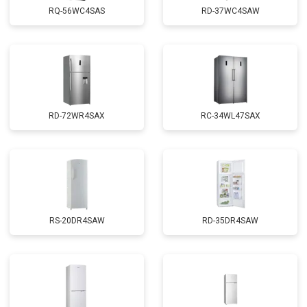
RQ-56WC4SAS
RD-37WC4SAW
RD-72WR4SAX
RС-34WL47SAX
RS-20DR4SAW
RD-35DR4SAW