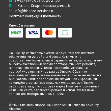
Ежедневно с 09:00 до 21:00
Ремонт кондиционера Hisense в
Кирове
г. Казань, Спартаковская улица, 6
Ремонт кондиционера Hisense в
Москве
info@hisense-services.ru
Политика конфиденциальности
Способы оплаты
Наш центр специализируется на ремонте и техническом
обслуживании устройств Hisense. Хотя мы и не
представляем официальный сервис Hisense, мы предлагаем
высококачественные услуги постгарантийного ремонта,
включая диагностику, техническое обслуживание и
настройку различных продуктов Хисенс. Обратите
внимание, что цены, указанные на нашем сайте, не являются
окончательными; для получения актуальной информации,
пожалуйста, свяжитесь с нашими менеджерами. Также
стоит отметить, что торговая марка Hisense, упоминаемая
на нашем сайте, зарегистрирована и используется нами
только для информационных целей.
© 2026 Специализированный сервисный центр по ремонту
Hisense.