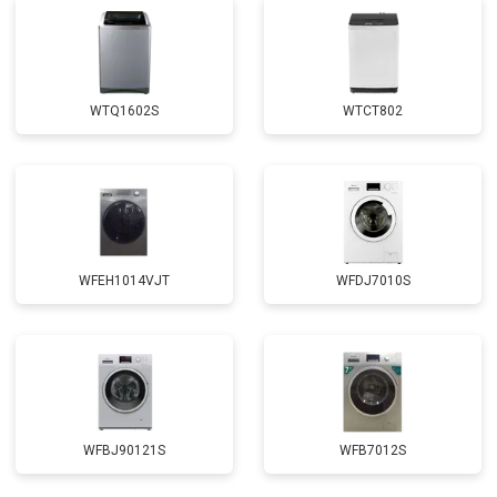
Корпусный ремонт (замена резинок,
от 1850 ₽
Заказать
креплений, кнопок)
Замена крестовины
от 2750 ₽
Заказать
WTQ1602S
WTCT802
Замена щёток
от 3100 ₽
Заказать
Замена амортизаторов
от 2000 ₽
Заказать
Замена подшипников
от 2800 ₽
Заказать
Замена мотора
от 3800 ₽
Заказать
WFEH1014VJT
WFDJ7010S
Ремонт/замена датчика
от 2200 ₽
Заказать
температуры
Замена ТЭН
от 2300 ₽
Заказать
Замена блока управления
от 3600 ₽
Заказать
Замена заливного клапана
от 3250 ₽
Заказать
WFBJ90121S
WFB7012S
Замена заливного шланга
от 2150 ₽
Заказать