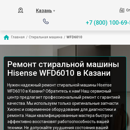
Казань
Сп
▼
+7 (800) 100-69-
Главная
/
Стиральная машина
/
WFD6010
Ремонт стиральной машины
Hisense WFD6010 в Казани
Нужен надежный ремонт стиральной машины Hisense
WFD6010 в Казани? Обратитесь к нам! Наш сервисный
центр предлагает профессиональный ремонт с гарантией
качества. Мы используем только оригинальные запчасти
Хисенс и современное оборудование для диагностики и
ремонта. Наши квалифицированные мастера быстро и
эффективно восстановят работоспособность вашей
техники. Не допускайте ухудшения состояния вашей