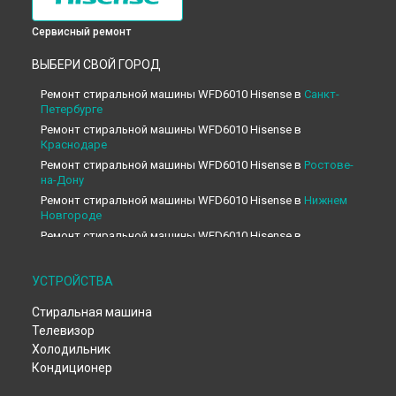
Сервисный ремонт
ВЫБЕРИ СВОЙ ГОРОД
Ремонт стиральной машины WFD6010 Hisense в
Санкт-
Петербурге
Ремонт стиральной машины WFD6010 Hisense в
Краснодаре
Ремонт стиральной машины WFD6010 Hisense в
Ростове-
на-Дону
Ремонт стиральной машины WFD6010 Hisense в
Нижнем
Новгороде
Ремонт стиральной машины WFD6010 Hisense в
Новосибирске
Ремонт стиральной машины WFD6010 Hisense в
УСТРОЙСТВА
Челябинске
Ремонт стиральной машины WFD6010 Hisense в
Стиральная машина
Екатеринбурге
Телевизор
Ремонт стиральной машины WFD6010 Hisense в
Казани
Холодильник
Ремонт стиральной машины WFD6010 Hisense в
Уфе
Кондиционер
Ремонт стиральной машины WFD6010 Hisense в
Воронеже