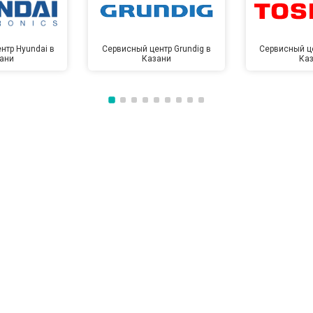
от 60 мин
о
нтр Hyundai в
Сервисный центр Grundig в
Сервисный це
ани
Казани
Ка
от 100 мин
о
от 50 мин
о
от 110 мин
о
от 50 мин
о
от 80 мин
о