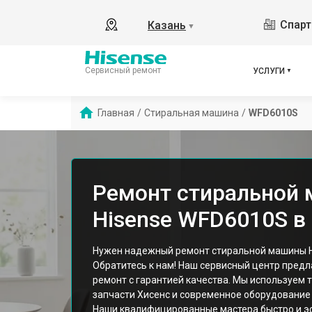
Спарт
Казань
▼
Сервисный ремонт
УСЛУГИ
Главная
/
Стиральная машина
/
WFD6010S
Ремонт стиральной
Hisense WFD6010S в
Нужен надежный ремонт стиральной машины H
Обратитесь к нам! Наш сервисный центр пред
ремонт с гарантией качества. Мы используем 
запчасти Хисенс и современное оборудование 
Наши квалифицированные мастера быстро и э