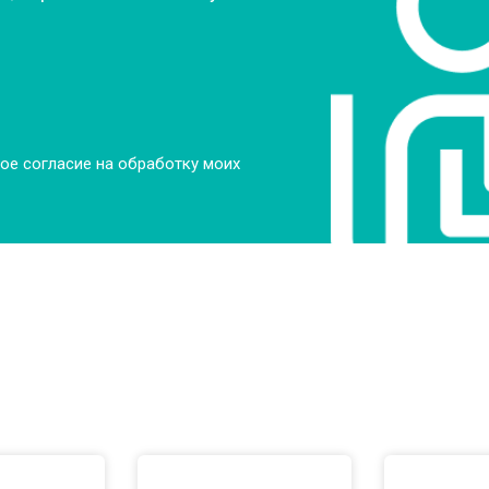
от 70 мин
о
ры
от 70 мин
о
ое согласие на обработку моих
от 50 мин
о
от 100 мин
о
от 60 мин
о
от 70 мин
о