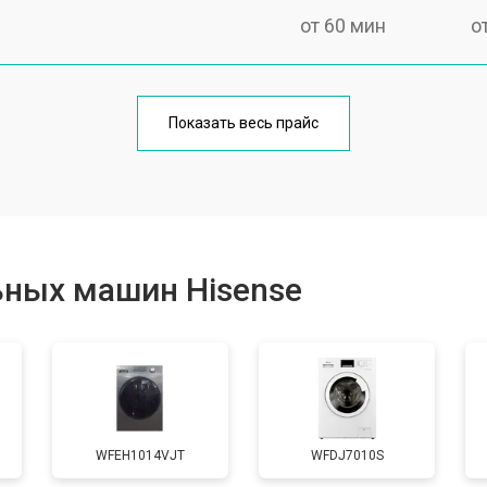
от 60 мин
о
от 100 мин
о
Показать весь прайс
от 70 мин
о
от 120 мин
о
ьных машин Hisense
от 80 мин
о
от 100 мин
о
WFEH1014VJT
WFDJ7010S
от 70 мин
о