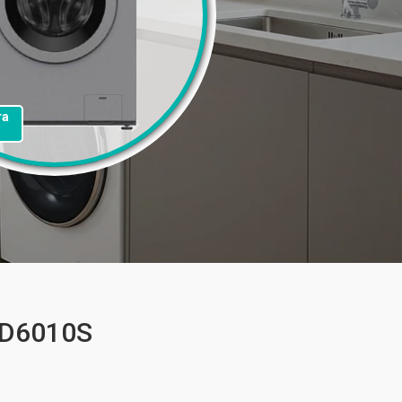
та
FD6010S