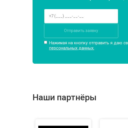
Замена мотора
Отправить заявку
Ремонт/замена датчика температу
Нажимая на кнопку отправить я даю св
персональных данных.
Замена ТЭН
Замена блока управления
Наши партнёры
Замена заливного клапана
Замена заливного шланга