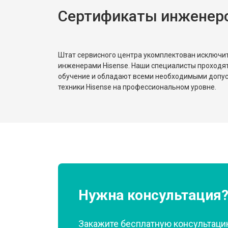
Сертификаты инженеро
Ремонт или замена патрубка
Ремонт платы управления (восстан
Штат сервисного центра укомплектован исключ
инженерами Hisense. Наши специалисты проходя
обучение и обладают всеми необходимыми допу
Корпусный ремонт (замена резинок,
техники Hisense на профессиональном уровне.
Замена крестовины
Замена щёток
Замена амортизаторов
Нужна консультация
Закажите бесплатную консультацию
Замена подшипников