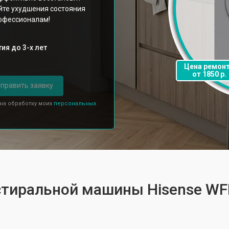
йте ухудшения состояния
рофессионалам!
ия до 3-х лет
Цена ремон
от 1850 р.
править заявку
 на обработку моих
персональных
 стиральной машины Hisense W