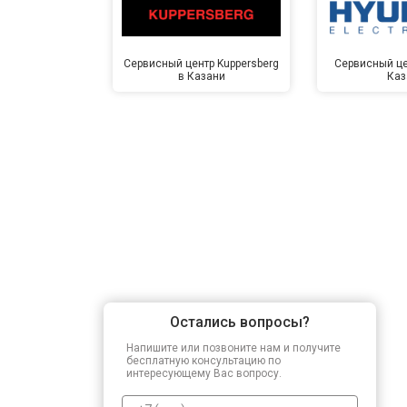
Замена прессостата
Сервисный центр Kuppersberg
Сервисный це
в Казани
Каз
Замена сливного насоса
Замена сливного шланга
Замена циркуляционного насоса
Замена УБЛ
Остались вопросы?
Замена приводного ремня
Напишите или позвоните нам и получите
бесплатную консультацию по
интересующему Вас вопросу.