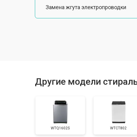
Замена жгута электропроводки
Замена шкива барабана
Замена мотора вентилятора сушки
Замена верхнего противовеса
Другие модели стирал
Замена пружин
Замена шторок барабана
WTQ1602S
WTCT802
Замена селектора программ