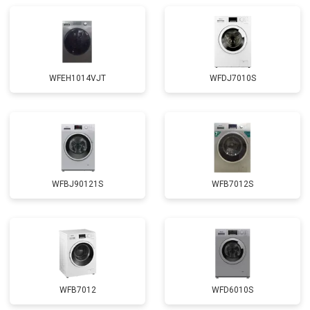
Замена амортизаторов
от 2000 ₽
Заказать
Замена подшипников
от 2800 ₽
Заказать
Замена мотора
от 3800 ₽
Заказать
WFEH1014VJT
WFDJ7010S
Ремонт/замена датчика
от 2200 ₽
Заказать
температуры
Замена ТЭН
от 2300 ₽
Заказать
Замена блока управления
от 3600 ₽
Заказать
Замена заливного клапана
от 3250 ₽
Заказать
WFBJ90121S
WFB7012S
Замена заливного шланга
от 2150 ₽
Заказать
Замена прессостата
от 3350 ₽
Заказать
Замена сливного насоса
от 3450 ₽
Заказать
Замена сливного шланга
от 2100 ₽
Заказать
WFB7012
WFD6010S