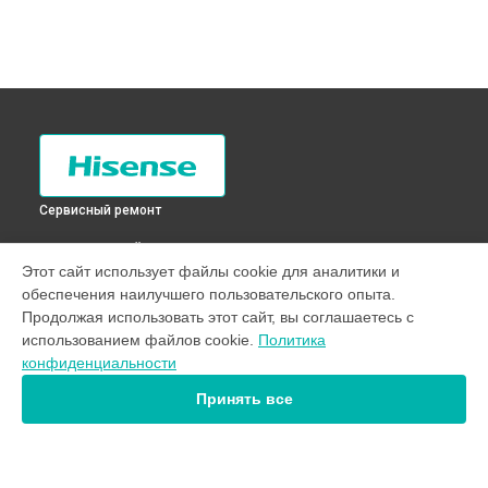
Сервисный ремонт
ВЫБЕРИ СВОЙ ГОРОД
Этот сайт использует файлы cookie для аналитики и
Диагностика стиральной машины WFE5510 Hisense в
обеспечения наилучшего пользовательского опыта.
Санкт-Петербурге
Продолжая использовать этот сайт, вы соглашаетесь с
Диагностика стиральной машины WFE5510 Hisense в
использованием файлов cookie.
Политика
Краснодаре
конфиденциальности
Диагностика стиральной машины WFE5510 Hisense в
Ростове-на-Дону
Принять все
Диагностика стиральной машины WFE5510 Hisense в
Нижнем Новгороде
Диагностика стиральной машины WFE5510 Hisense в
Новосибирске