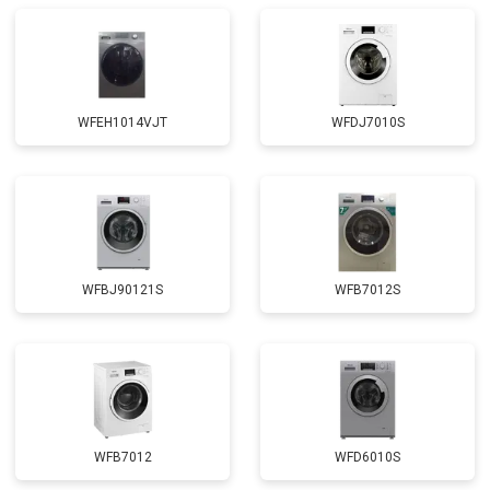
Замена щёток
от 3100 ₽
Заказать
Замена амортизаторов
от 2000 ₽
Заказать
Замена подшипников
от 2800 ₽
Заказать
WFEH1014VJT
WFDJ7010S
Замена мотора
от 3800 ₽
Заказать
Ремонт/замена датчика
от 2200 ₽
Заказать
температуры
Замена ТЭН
от 2300 ₽
Заказать
Замена блока управления
от 3600 ₽
Заказать
WFBJ90121S
WFB7012S
Замена заливного шланга
от 2150 ₽
Заказать
Замена прессостата
от 3350 ₽
Заказать
Замена сливного насоса
от 3450 ₽
Заказать
Замена сливного шланга
от 2100 ₽
Заказать
WFB7012
WFD6010S