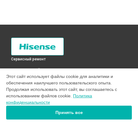
Сервисный ремонт
ВЫБЕРИ СВОЙ ГОРОД
Этот сайт использует файлы cookie для аналитики и
Замена заливного клапана стиральной машины WFE7012
обеспечения наилучшего пользовательского опыта.
Hisense в
Санкт-Петербурге
Продолжая использовать этот сайт, вы соглашаетесь с
Замена заливного клапана стиральной машины WFE7012
использованием файлов cookie.
Политика
Hisense в
Краснодаре
конфиденциальности
Замена заливного клапана стиральной машины WFE7012
Hisense в
Ростове-на-Дону
Принять все
Замена заливного клапана стиральной машины WFE7012
Hisense в
Нижнем Новгороде
Замена заливного клапана стиральной машины WFE7012
Hisense в
Новосибирске