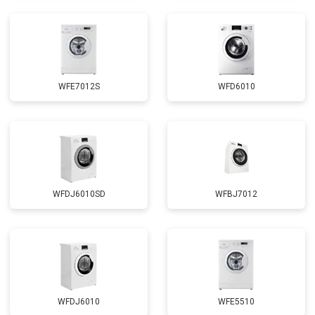
Замена циркуляционного насоса
от 3800 ₽
Заказать
Замена УБЛ
от 2100 ₽
Заказать
Замена приводного ремня
от 2550 ₽
Заказать
WFE7012S
WFD6010
WFDJ6010SD
WFBJ7012
WFDJ6010
WFE5510