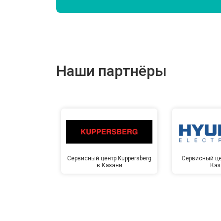
Замена подшипников
Замена мотора
Наши партнёры
Ремонт/замена датчика температу
Замена ТЭН
Замена блока управления
Сервисный центр Kuppersberg
Сервисный це
в Казани
Каз
Замена заливного клапана
Замена заливного шланга