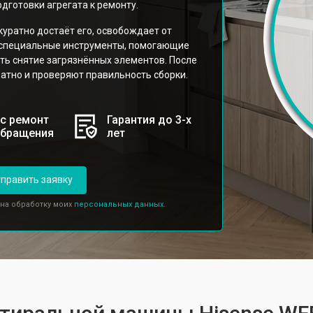
дготовки агрегата к ремонту.
уратно достаёт его, освобождает от
я специальные инструменты, помогающие
ть снятие загрязнённых элементов. После
атно и проверяют правильность сборки.
с ремонт
Гарантия до 3-х
обращения
лет
править заявку
 на обработку моих
персональных данных.