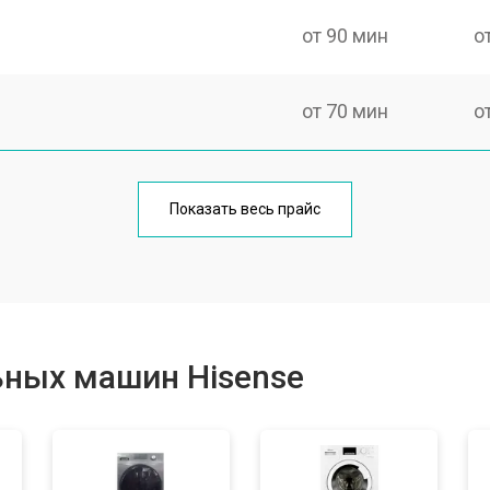
от 90 мин
о
от 70 мин
о
от 100 мин
о
Показать весь прайс
от 80 мин
о
от 130 мин
о
ьных машин Hisense
от 70 мин
о
от 100 мин
о