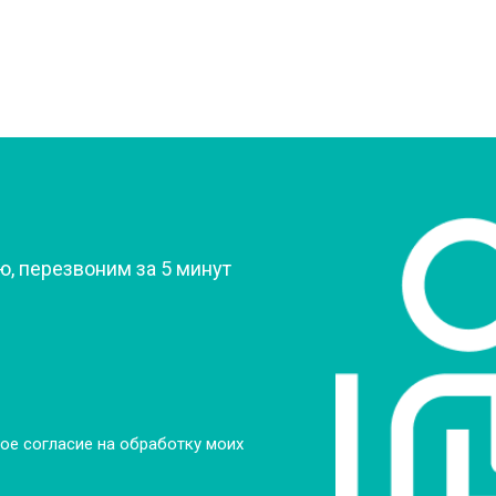
от 60 мин
о
овление)
от 80 мин
о
 креплений, кнопок)
от 50 мин
о
?
, перезвоним за 5 минут
от 90 мин
о
от 60 мин
о
от 70 мин
о
ое согласие на обработку моих