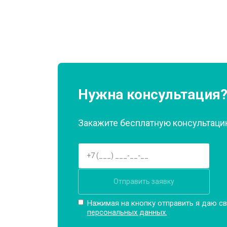
Ремонт или замена патрубка
Ремонт платы управления (восстан
Корпусный ремонт (замена резинок,
Нужна консультация
Закажите бесплатную консультацию
Замена крестовины
Замена щёток
Отправить заявку
Замена амортизаторов
Нажимая на кнопку отправить я даю св
персональных данных.