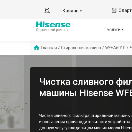
Спарт
Казань
▼
Сервисный ремонт
УСЛУГИ
Главная
/
Стиральная машина
/
WFEA6010
/
Ч
Чистка сливного фи
машины Hisense WFE
Чистка сливного фильтра стиральной машины
и повышения производительности устройства
данную услугу владельцам машин марок Hisen