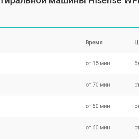
 стиральной машины Hisense W
Время
Ц
от 15 мин
б
от 70 мин
о
от 60 мин
о
от 60 мин
о