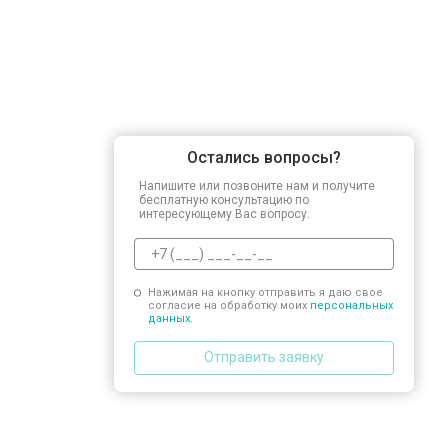
Замена прессостата
Замена сливного насоса
Остались вопросы?
Замена сливного шланга
Напишите или позвоните нам и получите
бесплатную консультацию по
интересующему Вас вопросу.
Замена циркуляционного насоса
Нажимая на кнопку отправить я даю свое
согласие на обработку моих
персональных
Замена УБЛ
данных.
Отправить заявку
Замена приводного ремня