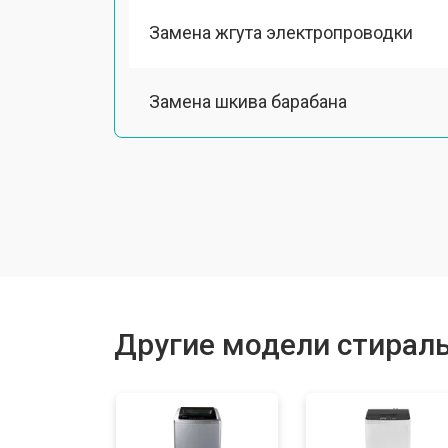
Замена жгута электропроводки
Замена шкива барабана
Замена мотора вентилятора сушки
Замена верхнего противовеса
Замена пружин
Другие модели стирал
Замена шторок барабана
Замена селектора программ