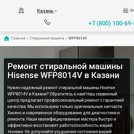
Казань
Сп
▼
+7 (800) 100-69-
Главная
/
Стиральная машина
/
WFP8014V
Ремонт стиральной машины
Hisense WFP8014V в Казани
Нужен надежный ремонт стиральной машины Hisense
WFP8014V в Казани? Обратитесь к нам! Наш сервисный
центр предлагает профессиональный ремонт с гарантией
качества. Мы используем только оригинальные запчасти
Хисенс и современное оборудование для диагностики и
ремонта. Наши квалифицированные мастера быстро и
эффективно восстановят работоспособность вашей
техники. Не допускайте ухудшения состояния вашей