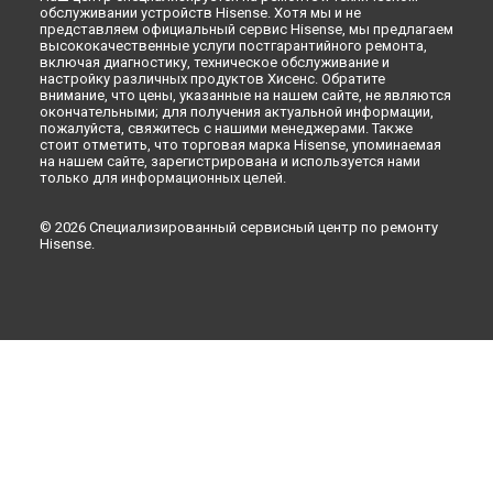
Ремонт стиральной машины WFP8014V Hisense в
Кирове
обслуживании устройств Hisense. Хотя мы и не
представляем официальный сервис Hisense, мы предлагаем
Ремонт стиральной машины WFP8014V Hisense в
Москве
высококачественные услуги постгарантийного ремонта,
включая диагностику, техническое обслуживание и
настройку различных продуктов Хисенс. Обратите
внимание, что цены, указанные на нашем сайте, не являются
окончательными; для получения актуальной информации,
пожалуйста, свяжитесь с нашими менеджерами. Также
стоит отметить, что торговая марка Hisense, упоминаемая
на нашем сайте, зарегистрирована и используется нами
только для информационных целей.
© 2026 Специализированный сервисный центр по ремонту
Hisense.