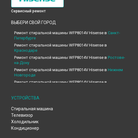
Сервисный ремонт
ВЫБЕРИ СВОЙ ГОРОД
Ремонт стиральной машины WFP8014V Hisense в
Санкт-
Петербурге
Ремонт стиральной машины WFP8014V Hisense в
Краснодаре
Ремонт стиральной машины WFP8014V Hisense в
Ростове-
на-Дону
Ремонт стиральной машины WFP8014V Hisense в
Нижнем
Новгороде
Ремонт стиральной машины WFP8014V Hisense в
Новосибирске
Ремонт стиральной машины WFP8014V Hisense в
УСТРОЙСТВА
Челябинске
Ремонт стиральной машины WFP8014V Hisense в
Стиральная машина
Екатеринбурге
Телевизор
Ремонт стиральной машины WFP8014V Hisense в
Казани
Холодильник
Ремонт стиральной машины WFP8014V Hisense в
Уфе
Кондиционер
Ремонт стиральной машины WFP8014V Hisense в