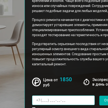
креплений и кнопок. Чаще всего подобные раб
износа или случайных повреждений. Сотрудни
решают подобные задачи для любых моделей, 
Процесс ремонта начинается с диагностики и 
демонтирует устаревшие элементы, применяя 
специализированные приспособления. Устано
проходят тестирование на герметичность и пр
Предотвратить серьезные последствия от не
регулярный осмотр внешнего вида стирально
изношенных элементов. Следование простым 
повысит продолжительность службы вашего ус
капитальный ремонт.
1850
Экспрес
Цена от
в день 
руб
От