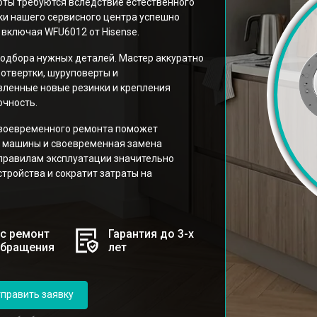
оты требуются вследствие естественного
ки нашего сервисного центра успешно
включая WFU6012 от Hisense.
подбора нужных деталей. Мастер аккуратно
отвертки, шуруповерты и
вленные новые резинки и крепления
очность.
своевременного ремонта поможет
й машины и своевременная замена
правилам эксплуатации значительно
тройства и сократит затраты на
с ремонт
Гарантия до 3-х
обращения
лет
править заявку