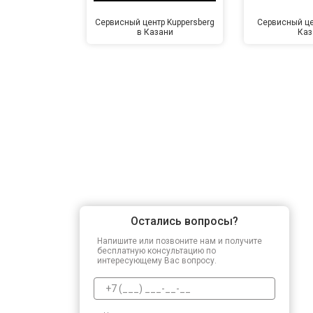
Сервисный центр Kuppersberg
Сервисный це
в Казани
Каз
Замена заливного клапана
Замена заливного шланга
Замена прессостата
Замена сливного насоса
Остались вопросы?
Замена сливного шланга
Напишите или позвоните нам и получите
бесплатную консультацию по
интересующему Вас вопросу.
Замена циркуляционного насоса