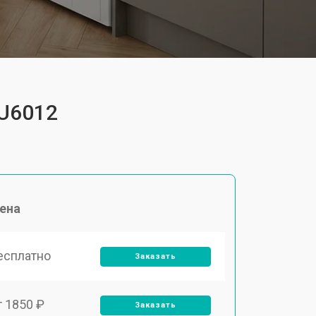
FU6012
ена
есплатно
Заказать
т 1850 ₽
Заказать