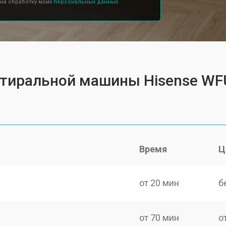
 на обработку моих
персональных данных.
 стиральной машины Hisense W
Время
Ц
от 20 мин
б
от 70 мин
о