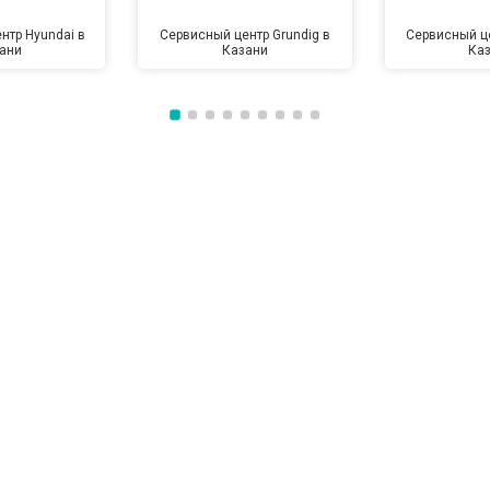
нтр Hyundai в
Сервисный центр Grundig в
Сервисный це
ани
Казани
Ка
от 100 мин
о
от 50 мин
о
от 100 мин
о
от 60 мин
о
от 70 мин
о
от 70 мин
о