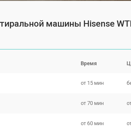
 стиральной машины Hisense W
Время
Ц
от 15 мин
б
от 70 мин
о
от 60 мин
о