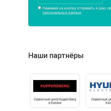
Замена амортизаторов
Нажимая на кнопку отправить я даю св
персональных данных.
Замена подшипников
Замена мотора
Наши партнёры
Ремонт/замена датчика температу
Замена ТЭН
Замена блока управления
Сервисный центр Kuppersberg
Сервисный це
в Казани
Каз
Замена заливного клапана