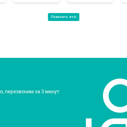
от 70 мин
о
от 60 мин
о
овление)
от 80 мин
о
 креплений, кнопок)
от 50 мин
о
?
, перезвоним за 5 минут
от 90 мин
о
от 60 мин
о