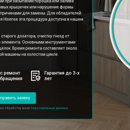
ми при засыпании порошка или залива
ковых крышечек или нарушение формы
 причинами для замены. Для обладателей
 Hisense эта процедура доступна в нашем
старого дозатора, очистку гнезд от
го элемента. Основными инструментами
щёлок. Время ремонта составляет около
ной машины на холостом цикле.
с ремонт
Гарантия до 3-х
обращения
лет
править заявку
 на обработку моих
персональных данных.