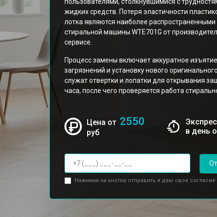
пользователями, столкнувшимися с трудностя
жидких средств. Потеря эластичности пласти
лотка являются наиболее распространенными
стиральной машины WTE701G от производителя
сервисе.
Процесс замены включает аккуратное изъятие 
загрязнений и установку нового оригинально
служат отвертки и лопатки для открывания за
часа, после чего проверяется работа стираль
2550
Экспрес
Цена от
в день 
руб
От
Нажимая на кнопку отправить я даю свое согласие