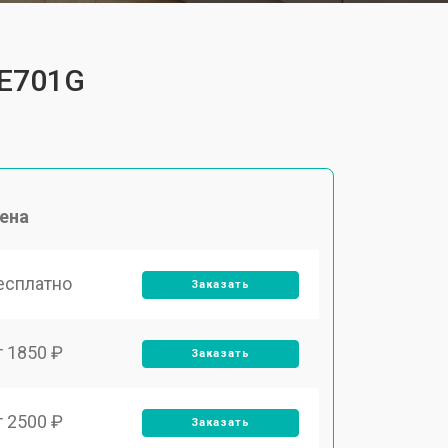
TE701G
ена
есплатно
Заказать
т 1850 ₽
Заказать
т 2500 ₽
Заказать