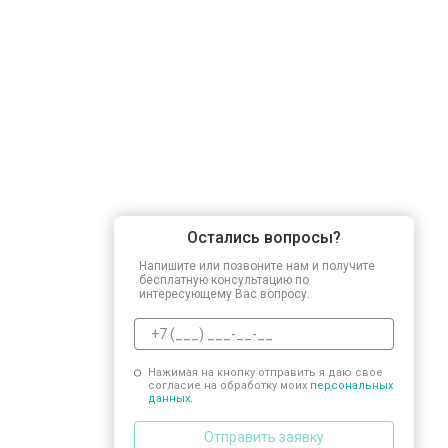
Замена заливного шланга
Замена прессостата
Замена сливного насоса
Остались вопросы?
Замена сливного шланга
Напишите или позвоните нам и получите
бесплатную консультацию по
интересующему Вас вопросу.
Замена циркуляционного насоса
Нажимая на кнопку отправить я даю свое
согласие на обработку моих
персональных
Замена УБЛ
данных.
Отправить заявку