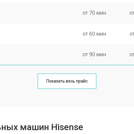
от 70 мин
о
от 60 мин
о
от 90 мин
о
от 70 мин
о
Показать весь прайс
от 100 мин
о
от 80 мин
о
ьных машин Hisense