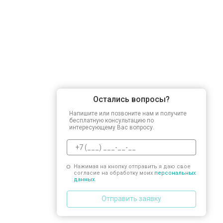
Замена заливного шланга
Замена прессостата
Замена сливного насоса
Остались вопросы?
Замена сливного шланга
Напишите или позвоните нам и получите
бесплатную консультацию по
интересующему Вас вопросу.
Замена циркуляционного насоса
Нажимая на кнопку отправить я даю свое
согласие на обработку моих
персональных
Замена УБЛ
данных.
Отправить заявку
Замена приводного ремня