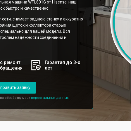
льная машина WTL801G от Hisense, наш
ок быстро и качественно.
 сети, снимает заднюю стенку и аккуратно
тояния щеток и коллектора старые
специально для вашей модели. Вся
тролем надежности соединений и
с ремонт
Гарантия до 3-х
обращения
лет
править заявку
 на обработку моих
персональных данных.