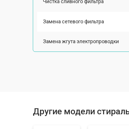
Чистка сливного фильтра
Замена сетевого фильтра
Замена жгута электропроводки
Замена шкива барабана
Замена мотора вентилятора сушки
Замена верхнего противовеса
Другие модели стирал
Замена пружин