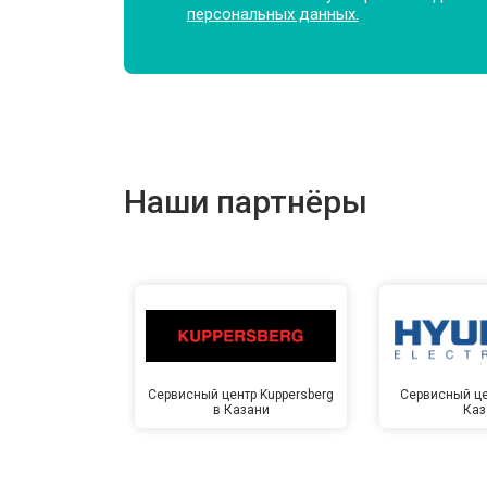
персональных данных.
Замена подшипников
Замена мотора
Наши партнёры
Ремонт/замена датчика температу
Замена ТЭН
Замена блока управления
Сервисный центр Kuppersberg
Сервисный це
в Казани
Каз
Замена заливного клапана