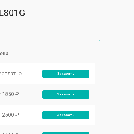
TL801G
ена
есплатно
Заказать
т 1850 ₽
Заказать
т 2500 ₽
Заказать