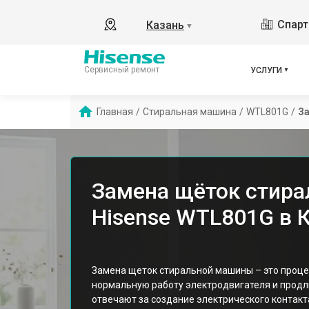
Спарт
Казань
▼
Сервисный ремонт
УСЛУГИ
Главная
/
Стиральная машина
/
WTL801G
/
З
Замена щёток стир
Hisense WTL801G в 
Замена щеток стиральной машины – это проц
нормальную работу электродвигателя и продл
отвечают за создание электрического контакта