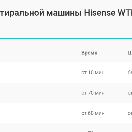
 стиральной машины Hisense W
Время
Ц
от 10 мин
б
от 70 мин
о
от 60 мин
о