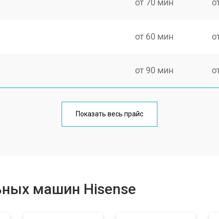
от 70 мин
о
от 60 мин
о
от 90 мин
о
от 70 мин
о
Показать весь прайс
от 100 мин
о
от 80 мин
о
ьных машин Hisense
от 130 мин
о