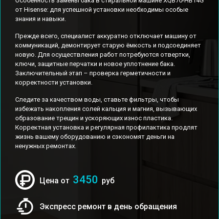
Особенность замены бака в стиральной машине XQB70-HB14G
от Hisense: для успешной установки необходимы особые
знания и навыки.
Прежде всего, специалист аккуратно отключает машину от
коммуникаций, демонтирует старую ёмкость и подсоединяет
новую. Для осуществления работ потребуются отвертки,
ключи, защитные перчатки и новое уплотнение бака.
Заключительный этап – проверка герметичности и
корректности установки.
Следите за качеством воды, ставьте фильтры, чтобы
избежать накопления солей кальция и магния, вызывающих
образование трещин и ускоряющих износ пластика.
Корректная установка и регулярная профилактика продлят
жизнь вашему оборудованию и сэкономят деньги на
ненужных ремонтах.
3450
Цена от
руб
Экспресс ремонт в день обращения