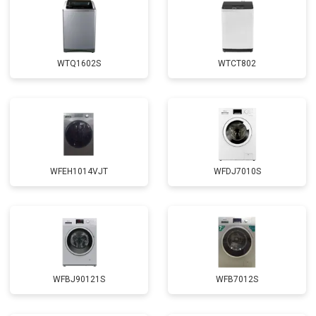
Корпусный ремонт (замена резинок,
от 1850 ₽
Заказать
креплений, кнопок)
Замена крестовины
от 2750 ₽
Заказать
WTQ1602S
WTCT802
Замена щёток
от 3100 ₽
Заказать
Замена амортизаторов
от 2000 ₽
Заказать
Замена подшипников
от 2800 ₽
Заказать
Замена мотора
от 3800 ₽
Заказать
WFEH1014VJT
WFDJ7010S
Ремонт/замена датчика
от 2200 ₽
Заказать
температуры
Замена ТЭН
от 2300 ₽
Заказать
Замена блока управления
от 3600 ₽
Заказать
Замена заливного клапана
от 3250 ₽
Заказать
WFBJ90121S
WFB7012S
Замена заливного шланга
от 2150 ₽
Заказать