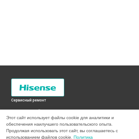
Сервисный ремонт
ВЫБЕРИ СВОЙ ГОРОД
Этот сайт использует файлы cookie для аналитики и
Замена бака стиральной машины XQB70-HB14G Hisense в
обеспечения наилучшего пользовательского опыта.
Санкт-Петербурге
Продолжая использовать этот сайт, вы соглашаетесь с
Замена бака стиральной машины XQB70-HB14G Hisense в
использованием файлов cookie.
Политика