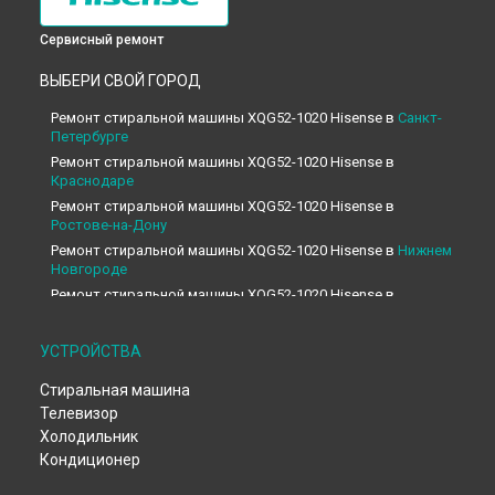
Сервисный ремонт
ВЫБЕРИ СВОЙ ГОРОД
Ремонт стиральной машины XQG52-1020 Hisense в
Санкт-
Петербурге
Ремонт стиральной машины XQG52-1020 Hisense в
Краснодаре
Ремонт стиральной машины XQG52-1020 Hisense в
Ростове-на-Дону
Ремонт стиральной машины XQG52-1020 Hisense в
Нижнем
Новгороде
Ремонт стиральной машины XQG52-1020 Hisense в
Новосибирске
Ремонт стиральной машины XQG52-1020 Hisense в
УСТРОЙСТВА
Челябинске
Ремонт стиральной машины XQG52-1020 Hisense в
Стиральная машина
Екатеринбурге
Телевизор
Ремонт стиральной машины XQG52-1020 Hisense в
Казани
Холодильник
Ремонт стиральной машины XQG52-1020 Hisense в
Уфе
Кондиционер
Ремонт стиральной машины XQG52-1020 Hisense в