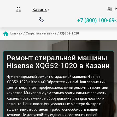
Казань
Сп
▼
+7 (800) 100-69-
Главная
/
Стиральная машина
/
XQG52-1020
Ремонт стиральной машины
Hisense XQG52-1020 в Казани
Нужен надежный ремонт стиральной машины Hisense
XQG52-1020 в Казани? Обратитесь к нам! Наш сервисный
центр предлагает профессиональный ремонт с гарантией
качества. Мы используем только оригинальные запчасти
Хисенс и современное оборудование для диагностики и
ремонта. Наши квалифицированные мастера быстро и
эффективно восстановят работоспособность вашей
техники. Не допускайте ухудшения состояния вашей