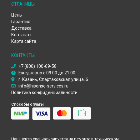
Воронеже
СТРАНИЦЫ
Ремонт стиральной машины XQG52-1020 Hisense в
Волгограде
Цены
Ремонт стиральной машины XQG52-1020 Hisense в
Гарантия
Барнауле
Доставка
Ремонт стиральной машины XQG52-1020 Hisense в
Контакты
Ижевске
Карта сайта
Ремонт стиральной машины XQG52-1020 Hisense в
Тольятти
КОНТАКТЫ
Ремонт стиральной машины XQG52-1020 Hisense в
Ярославле
+7 (800) 100-69-58
Ремонт стиральной машины XQG52-1020 Hisense в
Ежедневно с 09:00 до 21:00
Саратове
г. Казань, Спартаковская улица, 6
Ремонт стиральной машины XQG52-1020 Hisense в
info@hisense-services.ru
Хабаровске
Политика конфиденциальности
Ремонт стиральной машины XQG52-1020 Hisense в
Томске
Ремонт стиральной машины XQG52-1020 Hisense в
Тюмени
Способы оплаты
Ремонт стиральной машины XQG52-1020 Hisense в
Иркутске
Ремонт стиральной машины XQG52-1020 Hisense в
Самаре
Ремонт стиральной машины XQG52-1020 Hisense в
Омске
Ремонт стиральной машины XQG52-1020 Hisense в
Наш центр специализируется на ремонте и техническом