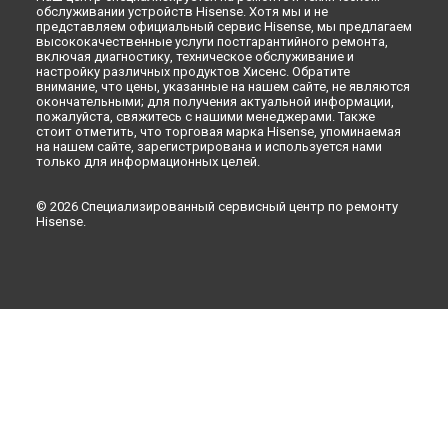
Красноярске
обслуживании устройств Hisense. Хотя мы и не
представляем официальный сервис Hisense, мы предлагаем
Ремонт стиральной машины XQG52-1020 Hisense в
Перми
высококачественные услуги постгарантийного ремонта,
Ремонт стиральной машины XQG52-1020 Hisense в
включая диагностику, техническое обслуживание и
Ульяновске
настройку различных продуктов Хисенс. Обратите
внимание, что цены, указанные на нашем сайте, не являются
Ремонт стиральной машины XQG52-1020 Hisense в
Кирове
окончательными; для получения актуальной информации,
Ремонт стиральной машины XQG52-1020 Hisense в
Москве
пожалуйста, свяжитесь с нашими менеджерами. Также
стоит отметить, что торговая марка Hisense, упоминаемая
на нашем сайте, зарегистрирована и используется нами
только для информационных целей.
© 2026 Специализированный сервисный центр по ремонту
Hisense.