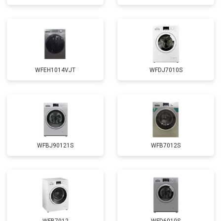
Замена щёток
от 3100 ₽
Заказать
Замена амортизаторов
от 2000 ₽
Заказать
Замена подшипников
от 2800 ₽
Заказать
Замена мотора
от 3800 ₽
Заказать
WFEH1014VJT
WFDJ7010S
Ремонт/замена датчика
от 2200 ₽
Заказать
температуры
Замена ТЭН
от 2300 ₽
Заказать
Замена блока управления
от 3600 ₽
Заказать
Замена заливного клапана
от 3250 ₽
Заказать
WFBJ90121S
WFB7012S
Замена заливного шланга
от 2150 ₽
Заказать
Замена прессостата
от 3350 ₽
Заказать
Замена сливного насоса
от 3450 ₽
Заказать
Замена сливного шланга
от 2100 ₽
Заказать