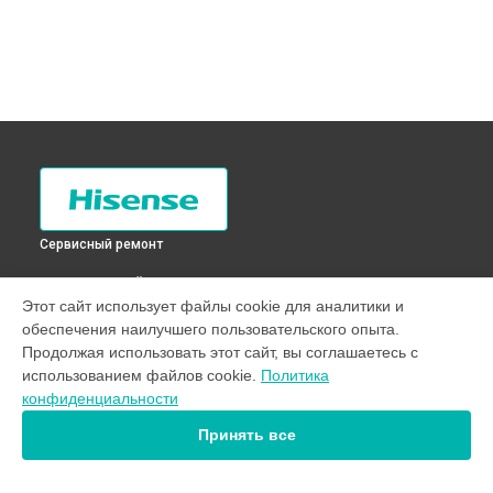
Сервисный ремонт
ВЫБЕРИ СВОЙ ГОРОД
Этот сайт использует файлы cookie для аналитики и
Чистка сливного фильтра стиральной машины XQG60-
обеспечения наилучшего пользовательского опыта.
HS1014 Hisense в
Санкт-Петербурге
Продолжая использовать этот сайт, вы соглашаетесь с
Чистка сливного фильтра стиральной машины XQG60-
использованием файлов cookie.
Политика
HS1014 Hisense в
Краснодаре
конфиденциальности
Чистка сливного фильтра стиральной машины XQG60-
HS1014 Hisense в
Ростове-на-Дону
Принять все
Чистка сливного фильтра стиральной машины XQG60-
HS1014 Hisense в
Нижнем Новгороде