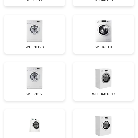
WFB7012
WFD6010S
Замена циркуляционного насоса
от 3800 ₽
Заказать
Замена УБЛ
от 2100 ₽
Заказать
Замена приводного ремня
от 2550 ₽
Заказать
WFE7012S
WFD6010
WFE7012
WFDJ6010SD