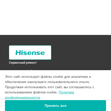
Сервисный ремонт
ВЫБЕРИ СВОЙ ГОРОД
Этот сайт использует файлы cookie для аналитики и
Замена трансформаторов подсветки телевизора
обеспечения наилучшего пользовательского опыта.
H40B5100 Hisense в
Санкт-Петербурге
Продолжая использовать этот сайт, вы соглашаетесь с
Замена трансформаторов подсветки телевизора
использованием файлов cookie.
Политика
H40B5100 Hisense в
Краснодаре
конфиденциальности
Замена трансформаторов подсветки телевизора
H40B5100 Hisense в
Ростове-на-Дону
Принять все
Замена трансформаторов подсветки телевизора