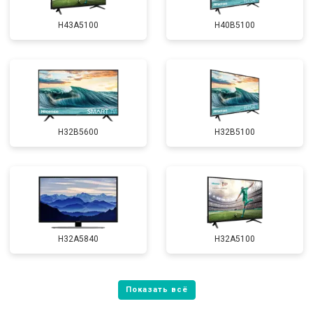
H43A5100
H40B5100
H32B5600
H32B5100
H32A5840
H32A5100