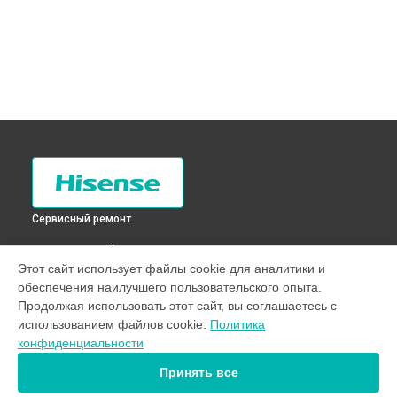
Сервисный ремонт
ВЫБЕРИ СВОЙ ГОРОД
Этот сайт использует файлы cookie для аналитики и
Диагностика телевизора H43B7100 Hisense в
Санкт-
обеспечения наилучшего пользовательского опыта.
Петербурге
Продолжая использовать этот сайт, вы соглашаетесь с
Диагностика телевизора H43B7100 Hisense в
Краснодаре
использованием файлов cookie.
Политика
Диагностика телевизора H43B7100 Hisense в
Ростове-на-
конфиденциальности
Дону
Принять все
Диагностика телевизора H43B7100 Hisense в
Нижнем
Новгороде