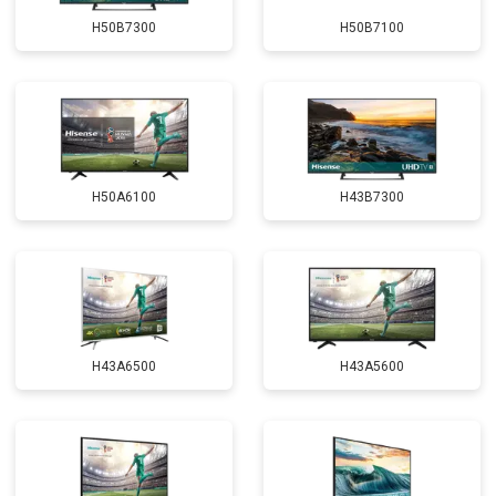
H50B7300
H50B7100
H50A6100
H43B7300
H43A6500
H43A5600