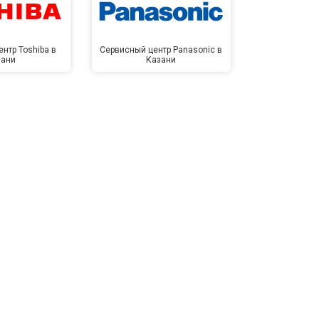
нтр Toshiba в
Сервисный центр Panasonic в
Сервисный 
зани
Казани
Ка