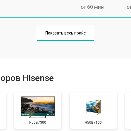
от 60 мин
о
от 90 мин
о
Показать весь прайс
от 70 мин
о
от 80 мин
о
оров Hisense
от 50 мин
о
от 80 мин
о
H50B7300
H50B7100
от 70 мин
о