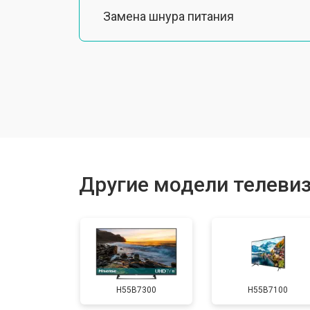
Замена шнура питания
Замена разъема питания
Замена шлейфа матрицы
Замена аудиоразъема
Другие модели телевиз
Замена USB порта
Замена HDMI порта
H55B7300
H55B7100
Замена модуля Wi-Fi