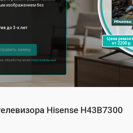
ным изображением без
ия до 3-х лет
Цена ремон
от 2200 р.
править заявку
 на обработку моих
персональных
телевизора Hisense H43B7300