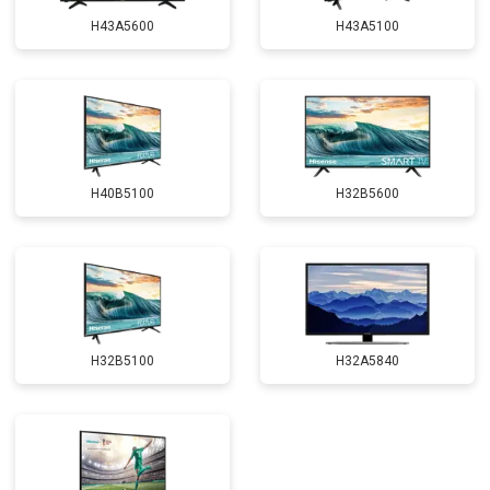
H43A5600
H43A5100
H40B5100
H32B5600
H32B5100
H32A5840