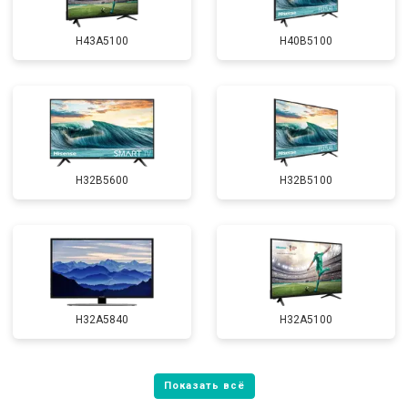
H43A5100
H40B5100
H32B5600
H32B5100
H32A5840
H32A5100