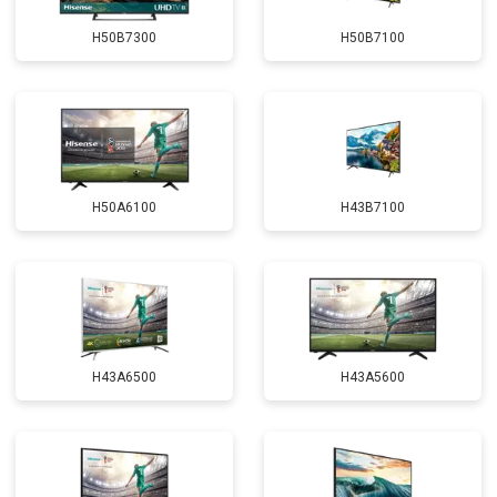
H50B7300
H50B7100
H50A6100
H43B7100
H43A6500
H43A5600