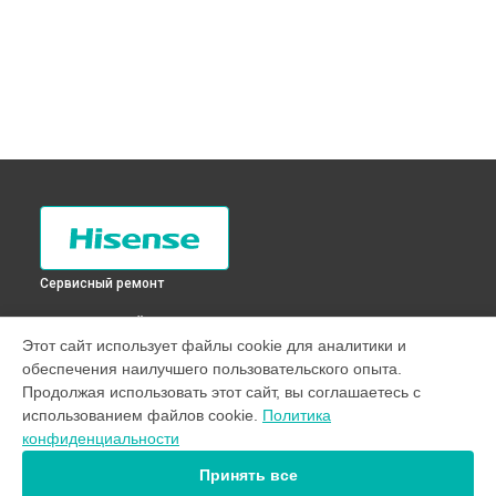
Сервисный ремонт
ВЫБЕРИ СВОЙ ГОРОД
Этот сайт использует файлы cookie для аналитики и
Замена разъема питания телевизора H43B7300 Hisense в
обеспечения наилучшего пользовательского опыта.
Санкт-Петербурге
Продолжая использовать этот сайт, вы соглашаетесь с
Замена разъема питания телевизора H43B7300 Hisense в
использованием файлов cookie.
Политика
Краснодаре
конфиденциальности
Замена разъема питания телевизора H43B7300 Hisense в
Ростове-на-Дону
Принять все
Замена разъема питания телевизора H43B7300 Hisense в