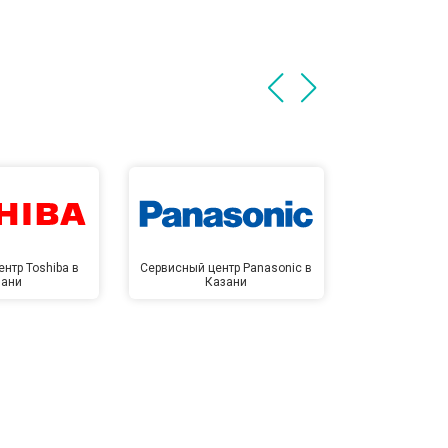
нтр Toshiba в
Сервисный центр Panasonic в
Сервисный 
зани
Казани
Ка