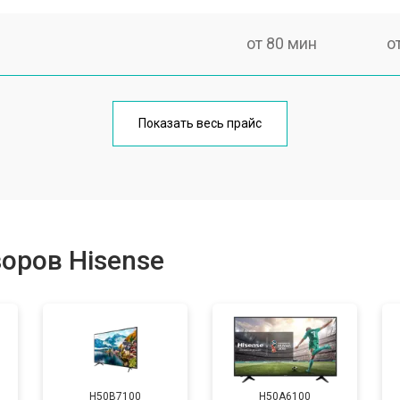
от 80 мин
о
от 60 мин
о
Показать весь прайс
от 110 мин
о
от 50 мин
о
оров Hisense
от 70 мин
о
от 60 мин
о
H50B7100
H50A6100