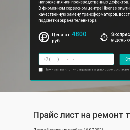
напряжения или производственных дефектов.
В фирменном сервисном центре Hisense опытн
качественную замену трансформаторов, восст
подсветки экрана телевизора.
4800
Экспрес
Цена от
в день 
руб
От
Нажимая на кнопку отправить я даю свое согласие
Прайс лист на ремонт 
Дата обновления прайса: 16.07.2026