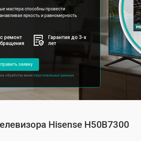
ые мастера способны провести
анавливая яркость и равномерность
с ремонт
Гарантия до 3-х
обращения
лет
править заявку
 на обработку моих
персональных данных.
телевизора Hisense H50B7300