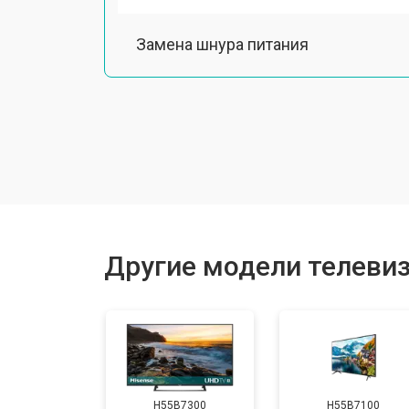
Замена шнура питания
Замена разъема питания
Замена шлейфа матрицы
Замена аудиоразъема
Другие модели телевиз
Замена USB порта
Замена HDMI порта
H55B7300
H55B7100